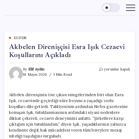
Skip
to
content
EĞITIM
Akbelen Direnişçisi Esra Işık Cezaevi
Koşullarını Açıkladı
Akbelen
By
Elif Aydın
yorumlar kapalı
Direnişçisi
16 Mayıs 2026
1 Min Read
Esra
Işık
Cezaevi
Akbelen direnişinin öne çıkan simgelerinden biri olan Esra
Koşullarını
Işık, cezaevinde geçirdiği süre boyunca yaşadığı zorlu
Açıkladı
için
koşulları dile getirdi. Tahliyesinin ardından Nefes gazetesine
konuşan Işık, tutuklanmasının ardındaki siyasi nedenlere
dikkat çekerek, cezaevi deneyimini anlattı. “Şirketlere karşı
çıktığım için tutuklandım,” diyen Işık, yaşadıklarının yalnızca
kendisine değil, hak mücadelesi veren tüm bireylere mesaj
niteliği taşıdığını vurguladı.