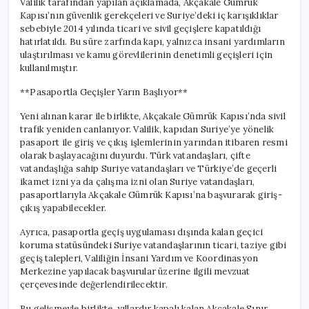
Valilik tarafından yapılan açıklamada, Akçakale Gümrük
Kapısı’nın güvenlik gerekçeleri ve Suriye’deki iç karışıklıklar
sebebiyle 2014 yılında ticari ve sivil geçişlere kapatıldığı
hatırlatıldı. Bu süre zarfında kapı, yalnızca insani yardımların
ulaştırılması ve kamu görevlilerinin denetimli geçişleri için
kullanılmıştır.
**Pasaportla Geçişler Yarın Başlıyor**
Yeni alınan karar ile birlikte, Akçakale Gümrük Kapısı’nda sivil
trafik yeniden canlanıyor. Valilik, kapıdan Suriye’ye yönelik
pasaport ile giriş ve çıkış işlemlerinin yarından itibaren resmi
olarak başlayacağını duyurdu. Türk vatandaşları, çifte
vatandaşlığa sahip Suriye vatandaşları ve Türkiye’de geçerli
ikamet izni ya da çalışma izni olan Suriye vatandaşları,
pasaportlarıyla Akçakale Gümrük Kapısı’na başvurarak giriş-
çıkış yapabilecekler.
Ayrıca, pasaportla geçiş uygulaması dışında kalan geçici
koruma statüsündeki Suriye vatandaşlarının ticari, taziye gibi
geçiş talepleri, Valiliğin İnsani Yardım ve Koordinasyon
Merkezine yapılacak başvurular üzerine ilgili mevzuat
çerçevesinde değerlendirilecektir.
Bu gelişmeyle birlikte, yıllardır kapalı kalan Akçakale Sınır