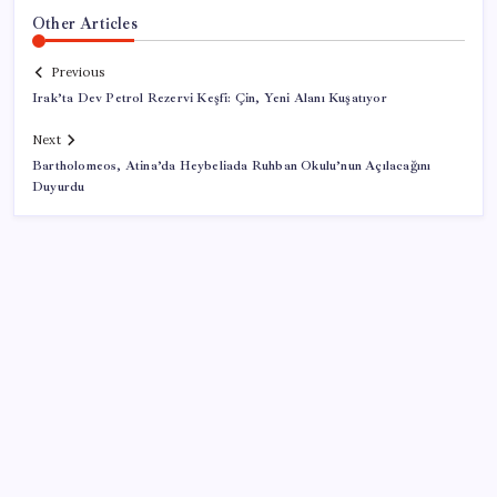
Other Articles
Previous
Irak’ta Dev Petrol Rezervi Keşfi: Çin, Yeni Alanı Kuşatıyor
Next
Bartholomeos, Atina’da Heybeliada Ruhban Okulu’nun Açılacağını
Duyurdu
SON YAZILAR
HPV’ye karşı geliştirilen sakız virüsü yüzde 93 azalttı