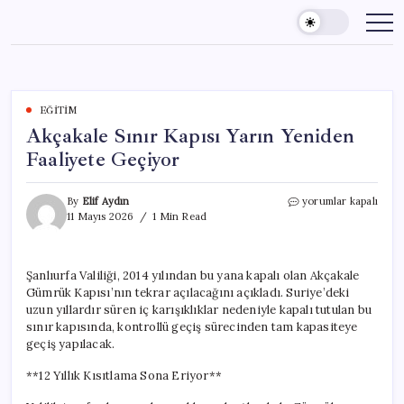
Skip
to
content
EĞITIM
Akçakale Sınır Kapısı Yarın Yeniden
Faaliyete Geçiyor
Akçakale
By
Elif Aydın
yorumlar kapalı
Sınır
11 Mayıs 2026
1 Min Read
Kapısı
Yarın
Yeniden
Şanlıurfa Valiliği, 2014 yılından bu yana kapalı olan Akçakale
Faaliyete
Gümrük Kapısı’nın tekrar açılacağını açıkladı. Suriye’deki
Geçiyor
için
uzun yıllardır süren iç karışıklıklar nedeniyle kapalı tutulan bu
sınır kapısında, kontrollü geçiş sürecinden tam kapasiteye
geçiş yapılacak.
**12 Yıllık Kısıtlama Sona Eriyor**