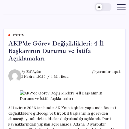
Skip
to
content
EĞITIM
AKP’de Görev Değişiklikleri: 4 İl
Başkanının Durumu ve İstifa
Açıklamaları
AKP’de
By
Elif Aydın
yorumlar kapalı
Görev
3 Haziran 2026
1 Min Read
Değişiklikleri:
4
İl
Başkanının
Durumu
ve
3 Haziran 2026 tarihinde, AKP’nin teşkilat yapısında önemli
İstifa
değişikliklere gideceği ve birçok il başkanının görevden
Açıklamaları
alınacağı yönündeki iddialar doğrulandığı açıklandı. Parti
için
kaynaklarından yapılan açıklamada, Adana, Diyarbakır,