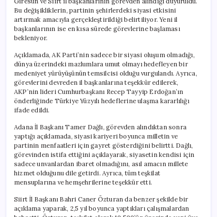
Giresun ve Siirt il başkanlarının görevden alındığı duyuruldu.
Bu değişikliklerin, partinin şehirlerdeki siyasi etkisini
artırmak amacıyla gerçekleştirildiği belirtiliyor. Yeni il
başkanlarının ise en kısa sürede görevlerine başlaması
bekleniyor.
Açıklamada, AK Parti’nin sadece bir siyasi oluşum olmadığı,
dünya üzerindeki mazlumlara umut olmayı hedefleyen bir
medeniyet yürüyüşünün temsilcisi olduğu vurgulandı. Ayrıca,
görevlerini devreden il başkanlarına teşekkür edilerek,
AKP’nin lideri Cumhurbaşkanı Recep Tayyip Erdoğan’ın
önderliğinde Türkiye Yüzyılı hedeflerine ulaşma kararlılığı
ifade edildi.
Adana İl Başkanı Tamer Dağlı, görevden alındıktan sonra
yaptığı açıklamada, siyasi kariyeri boyunca milletin ve
partinin menfaatleri için gayret gösterdiğini belirtti. Dağlı,
görevinden istifa ettiğini açıklayarak, siyasetin kendisi için
sadece unvanlardan ibaret olmadığını, asıl amacın millete
hizmet olduğunu dile getirdi. Ayrıca, tüm teşkilat
mensuplarına ve hemşehrilerine teşekkür etti.
Siirt İl Başkanı Bahri Caner Özturan da benzer şekilde bir
açıklama yaparak, 2,5 yıl boyunca yaptıkları çalışmalardan