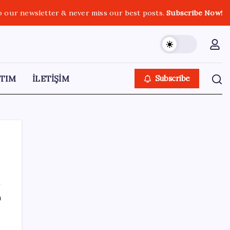
o our newsletter & never miss our best posts.
Subscribe Now!
TIM
İLETİŞİM
Subscribe
SON YAZILAR
ı
Sürekli maddi sorun yaşayan insanların
beyni daha çabuk yaşlanabiliyor: ‘Beyin de