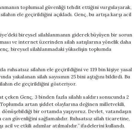
İlk
lanmanın toplumsal güvenliği tehdit ettiğini vurgulayarak,
Çeyreğinde
ilahın ele geçirildiğini açıkladı. Genç, bu artışa karşı acil
25
Bin
Ruhsatsız
e’deki bireysel silahlanmanın giderek büyüyen bir sorun
Silah
rılması ve internet üzerinden silah satışlarına yönelik daha
Ele
 Genç, bireysel silahlanmadaki yükselişin toplumda
Geçirildi
için
 ruhsatsız silahın ele geçirildiğini ve 119 bin kişiye yasal
ında yakalanan silah sayısının 25 bini aştığını bildirdi. Bu
ahın ele geçirildiğini gösteriyor.
t çeken Genç, 3 binden fazla silahlı saldırı sonucunda 2
. Toplumda artan şiddet olaylarına değinen milletvekili,
ya dönüşebildiği bir ortamda yaşıyoruz. Devlet, vatandaşın
can güvenliğini sağlamalıdır. Ruhsatsız silah ticaretine,
acil ve etkili adımlar atılmalıdır.” ifadelerini kullandı.