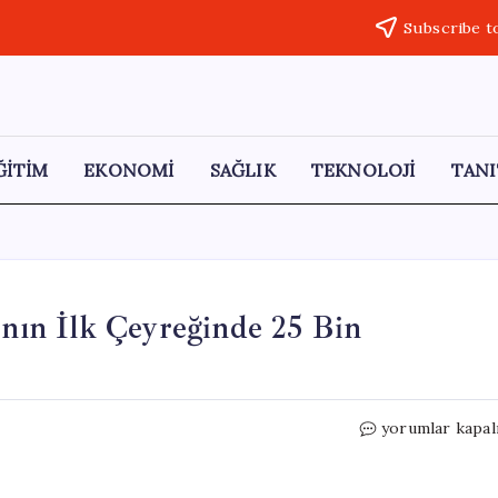
Subscribe t
ĞİTİM
EKONOMİ
SAĞLIK
TEKNOLOJİ
TANI
’nın İlk Çeyreğinde 25 Bin
Bireysel
yorumlar kapal
Silahlanma
Krizi:
2026’nın