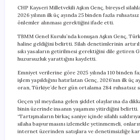
CHP Kayseri Milletvekili Aşkın Genç, bireysel silah
2026 yılının ilk üç ayında 25 binden fazla ruhsatsız s
önlemler alınması gerektiğini ifade etti.
TBMM Genel Kurulu’nda konuşan Aşkın Genç, Türkiy
haline geldiğini belirtti. Silah denetimlerinin artı
sıkı yasaların getirilmesi gerektiğini dile getiren
huzursuzluk yarattığını kaydetti.
Emniyet verilerine göre 2025 yılında 110 binden fazla
işlem yapıldığını hatırlatan Genç, 2026’nın ilk üç ay
oran, Türkiye’de her gün ortalama 284 ruhsatsız sil
Geçen yıl meydana gelen şiddet olaylarına da dikka
binin üzerinde insanın yaşamını yitirdiğini belirtti
“Tartışmaların birkaç saniye içinde silahlı saldırı
silaha başvurmasını izlemekle yetinmemeli, onların 
internet üzerinden satışlara ve denetimsizliğe karşı 