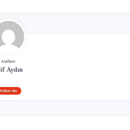
Author
if Aydın
Follow Me