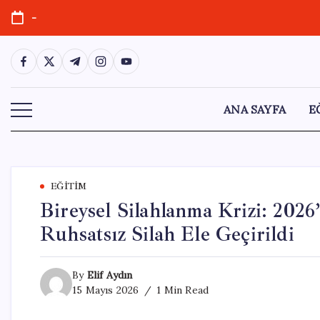
Skip
-
to
content
https://www.facebook.com/
https://twitter.com/
https://t.me/
https://www.instagram.com/
https://youtube.com/
ANA SAYFA
E
EĞITIM
Bireysel Silahlanma Krizi: 2026
Ruhsatsız Silah Ele Geçirildi
By
Elif Aydın
15 Mayıs 2026
1 Min Read