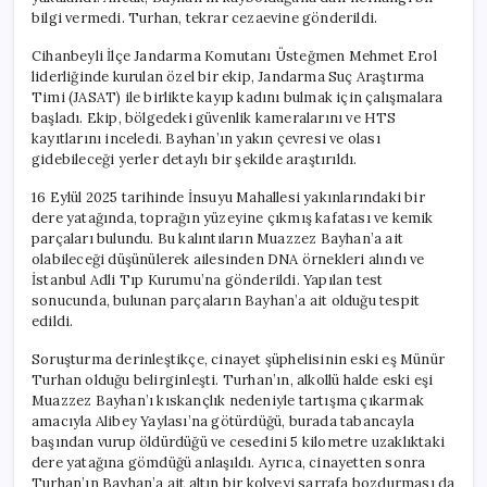
bilgi vermedi. Turhan, tekrar cezaevine gönderildi.
Cihanbeyli İlçe Jandarma Komutanı Üsteğmen Mehmet Erol
liderliğinde kurulan özel bir ekip, Jandarma Suç Araştırma
Timi (JASAT) ile birlikte kayıp kadını bulmak için çalışmalara
başladı. Ekip, bölgedeki güvenlik kameralarını ve HTS
kayıtlarını inceledi. Bayhan’ın yakın çevresi ve olası
gidebileceği yerler detaylı bir şekilde araştırıldı.
16 Eylül 2025 tarihinde İnsuyu Mahallesi yakınlarındaki bir
dere yatağında, toprağın yüzeyine çıkmış kafatası ve kemik
parçaları bulundu. Bu kalıntıların Muazzez Bayhan’a ait
olabileceği düşünülerek ailesinden DNA örnekleri alındı ve
İstanbul Adli Tıp Kurumu’na gönderildi. Yapılan test
sonucunda, bulunan parçaların Bayhan’a ait olduğu tespit
edildi.
Soruşturma derinleştikçe, cinayet şüphelisinin eski eş Münür
Turhan olduğu belirginleşti. Turhan’ın, alkollü halde eski eşi
Muazzez Bayhan’ı kıskançlık nedeniyle tartışma çıkarmak
amacıyla Alibey Yaylası’na götürdüğü, burada tabancayla
başından vurup öldürdüğü ve cesedini 5 kilometre uzaklıktaki
dere yatağına gömdüğü anlaşıldı. Ayrıca, cinayetten sonra
Turhan’ın Bayhan’a ait altın bir kolyeyi sarrafa bozdurması da