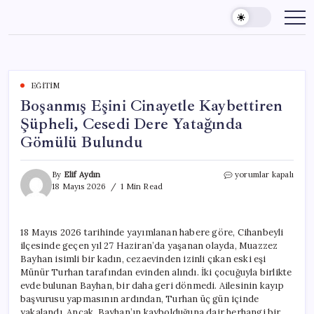
Skip
to
content
EĞITIM
Boşanmış Eşini Cinayetle Kaybettiren
Şüpheli, Cesedi Dere Yatağında
Gömülü Bulundu
Boşanmış
By
Elif Aydın
yorumlar kapalı
Eşini
18 Mayıs 2026
1 Min Read
Cinayetle
Kaybettiren
Şüpheli,
18 Mayıs 2026 tarihinde yayımlanan habere göre, Cihanbeyli
Cesedi
ilçesinde geçen yıl 27 Haziran’da yaşanan olayda, Muazzez
Dere
Yatağında
Bayhan isimli bir kadın, cezaevinden izinli çıkan eski eşi
Gömülü
Münür Turhan tarafından evinden alındı. İki çocuğuyla birlikte
Bulundu
evde bulunan Bayhan, bir daha geri dönmedi. Ailesinin kayıp
için
başvurusu yapmasının ardından, Turhan üç gün içinde
yakalandı. Ancak, Bayhan’ın kaybolduğuna dair herhangi bir