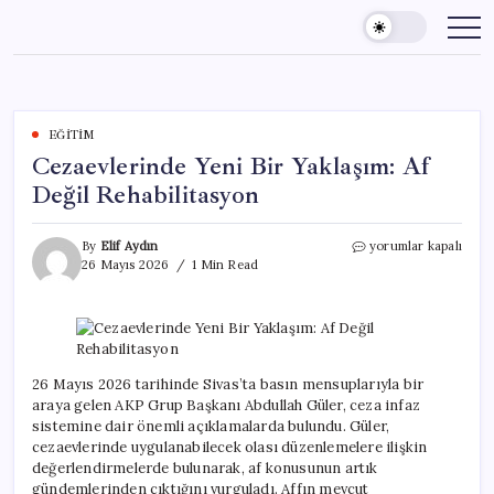
Skip
to
content
EĞITIM
Cezaevlerinde Yeni Bir Yaklaşım: Af
Değil Rehabilitasyon
Cezaevlerinde
By
Elif Aydın
yorumlar kapalı
Yeni
26 Mayıs 2026
1 Min Read
Bir
Yaklaşım:
Af
Değil
Rehabilitasyon
için
26 Mayıs 2026 tarihinde Sivas’ta basın mensuplarıyla bir
araya gelen AKP Grup Başkanı Abdullah Güler, ceza infaz
sistemine dair önemli açıklamalarda bulundu. Güler,
cezaevlerinde uygulanabilecek olası düzenlemelere ilişkin
değerlendirmelerde bulunarak, af konusunun artık
gündemlerinden çıktığını vurguladı. Affın mevcut