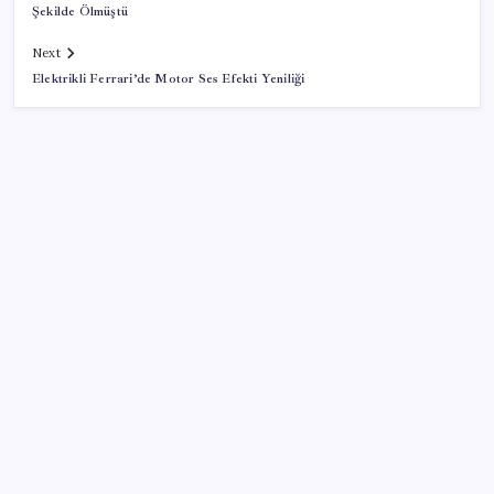
Şekilde Ölmüştü
Next
Elektrikli Ferrari’de Motor Ses Efekti Yeniliği
SON YAZILAR
HPV’ye karşı geliştirilen sakız virüsü yüzde 93 azalttı
TPAO sınır ötesinde ortaklıkla büyüyor
Otonom Teslimatın Sınırları: Kurye Robotlar İnsan
Yardımına Muhtaç