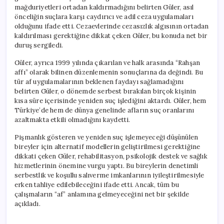
mağduriyetleri ortadan kaldırmadığını belirten Güler, asıl
önceliğin suçlara karşı caydırıcı ve adil ceza uygulamaları
olduğunu ifade etti. Cezaevlerinde cezasızlık algısının ortadan
kaldırılması gerektiğine dikkat çeken Güler, bu konuda net bir
duruş sergiledi.
Güler, ayrıca 1999 yılında çıkarılan ve halk arasında “Rahşan
affı” olarak bilinen düzenlemenin sonuçlarına da değindi. Bu
tür af uygulamalarının beklenen faydayı sağlamadığını
belirten Güler, o dönemde serbest bırakılan birçok kişinin
kısa süre içerisinde yeniden suç işlediğini aktardı. Güler, hem
Türkiye’de hem de dünya genelinde afların suç oranlarını
azaltmakta etkili olmadığını kaydetti.
Pişmanlık gösteren ve yeniden suç işlemeyeceği düşünülen
bireyler için alternatif modellerin geliştirilmesi gerektiğine
dikkati çeken Güler, rehabilitasyon, psikolojik destek ve sağlık
hizmetlerinin önemine vurgu yaptı. Bu bireylerin denetimli
serbestlik ve koşullu salıverme imkanlarının iyileştirilmesiyle
erken tahliye edilebileceğini ifade etti. Ancak, tüm bu
çalışmaların “af” anlamına gelmeyeceğini net bir şekilde
açıkladı.