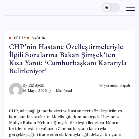
Skip
to
content
EĞITIM
SAĞLIK
CHP’nin Hastane Özelleştirmeleriyle
İlgili Sorularına Bakan Şimşek’ten
Kısa Yanıt: ‘Cumhurbaşkanı Kararıyla
Belirleniyor’
CHP’nin
By
Elif Aydın
yorumlar kapalı
Hastane
16 Mayıs 2026
1 Min Read
Özelleştirmeleriyle
İlgili
Sorularına
CHP, aile sağlığı merkezleri ve hastanelerin özelleştirilmesi
Bakan
konusunda sorularını Meclis gündemine taşıdı. Hazine ve
Şimşek’ten
Kısa
Maliye Bakanı Mehmet Şimşek, özelleştirilecek varlıkların
Yanıt:
belirlenmesinin yalnızca Cumhurbaşkanı kararıyla
‘Cumhurbaşkanı
gerçekleştiğini ifade ederek, konuyla ilgili detaylı bir yanıt
Kararıyla