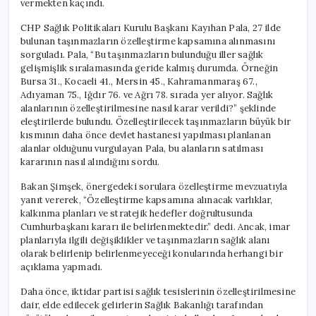
vermekten kaçındı.
Belirleniyor’
için
CHP Sağlık Politikaları Kurulu Başkanı Kayıhan Pala, 27 ilde
bulunan taşınmazların özelleştirme kapsamına alınmasını
sorguladı. Pala, “Bu taşınmazların bulunduğu iller sağlık
gelişmişlik sıralamasında geride kalmış durumda. Örneğin
Bursa 31., Kocaeli 41., Mersin 45., Kahramanmaraş 67.,
Adıyaman 75., Iğdır 76. ve Ağrı 78. sırada yer alıyor. Sağlık
alanlarının özelleştirilmesine nasıl karar verildi?” şeklinde
eleştirilerde bulundu. Özelleştirilecek taşınmazların büyük bir
kısmının daha önce devlet hastanesi yapılması planlanan
alanlar olduğunu vurgulayan Pala, bu alanların satılması
kararının nasıl alındığını sordu.
Bakan Şimşek, önergedeki sorulara özelleştirme mevzuatıyla
yanıt vererek, “Özelleştirme kapsamına alınacak varlıklar,
kalkınma planları ve stratejik hedefler doğrultusunda
Cumhurbaşkanı kararı ile belirlenmektedir.” dedi. Ancak, imar
planlarıyla ilgili değişiklikler ve taşınmazların sağlık alanı
olarak belirlenip belirlenmeyeceği konularında herhangi bir
açıklama yapmadı.
Daha önce, iktidar partisi sağlık tesislerinin özelleştirilmesine
dair, elde edilecek gelirlerin Sağlık Bakanlığı tarafından