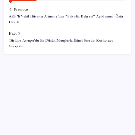
Previous
AKP’li Vekil Hüseyin Altınsoy’dan “Fakirlik Belgesi” Açıklaması: Özür
Diledi
Next
Türkiye Avrupa’da En Düşük Maaşlarla İkinci Sırada: Korkutucu
Gerçekler
SON YAZILAR
HPV’ye karşı geliştirilen sakız virüsü yüzde 93 azalttı