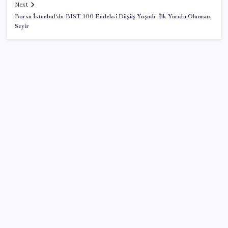
Next
Borsa İstanbul’da BIST 100 Endeksi Düşüş Yaşadı: İlk Yarıda Olumsuz
Seyir
SON YAZILAR
Sürekli maddi sorun yaşayan insanların beyni daha
çabuk yaşlanabiliyor: ‘Beyin de yoruluyor’
ABD, İran-Umman anlaşması sonrası ablukayı
kaldıracak
Erdoğan’dan ‘Mekke Ortak Savunma Anlaşması’
açıklaması: ‘Hiçbir ülkeyi hedef almıyor’