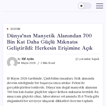
Skip
to
content
EĞITIM
Dünya’nın Manyetik Alanından 700
Bin Kat Daha Güçlü Mıknatıs
Geliştirildi: Herkesin Erişimine Açık
Dünya’nın
By
Elif Aydın
yorumlar kapalı
Manyetik
18 Mayıs 2026
1 Min Read
Alanından
700
Bin
18 Mayıs 2026 tarihinde, Çinli bilim insanları, fizik alanında
Kat
devrim niteliğinde bir başarıya imza attılar. Pekin’de
Daha
Güçlü
gerçekleştirilen testlerde, Dünya’nın doğal manyetik alanının
Mıknatıs
700 bin katı kadar güçlü bir süper iletken mıknatıs üretildi. Bu
Geliştirildi:
muazzam güçteki cihaz, laboratuvar ortamında 35,6 Tesla gibi
Herkesin
olağanüstü bir seviyeye ulaşarak dikkatleri üzerine topladı.
Erişimine