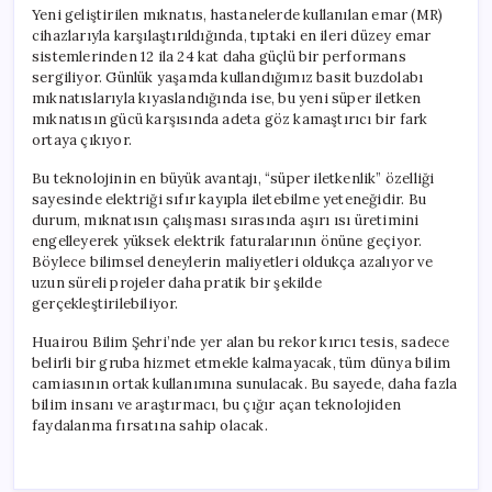
Açık
Yeni geliştirilen mıknatıs, hastanelerde kullanılan emar (MR)
için
cihazlarıyla karşılaştırıldığında, tıptaki en ileri düzey emar
sistemlerinden 12 ila 24 kat daha güçlü bir performans
sergiliyor. Günlük yaşamda kullandığımız basit buzdolabı
mıknatıslarıyla kıyaslandığında ise, bu yeni süper iletken
mıknatısın gücü karşısında adeta göz kamaştırıcı bir fark
ortaya çıkıyor.
Bu teknolojinin en büyük avantajı, “süper iletkenlik” özelliği
sayesinde elektriği sıfır kayıpla iletebilme yeteneğidir. Bu
durum, mıknatısın çalışması sırasında aşırı ısı üretimini
engelleyerek yüksek elektrik faturalarının önüne geçiyor.
Böylece bilimsel deneylerin maliyetleri oldukça azalıyor ve
uzun süreli projeler daha pratik bir şekilde
gerçekleştirilebiliyor.
Huairou Bilim Şehri’nde yer alan bu rekor kırıcı tesis, sadece
belirli bir gruba hizmet etmekle kalmayacak, tüm dünya bilim
camiasının ortak kullanımına sunulacak. Bu sayede, daha fazla
bilim insanı ve araştırmacı, bu çığır açan teknolojiden
faydalanma fırsatına sahip olacak.