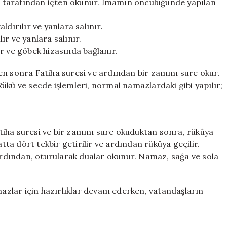
 tarafından içten okunur. İmamın öncülüğünde yapılan
aldırılır ve yanlara salınır.
lır ve yanlara salınır.
lır ve göbek hizasında bağlanır.
 sonra Fatiha suresi ve ardından bir zammı sure okur.
ükû ve secde işlemleri, normal namazlardaki gibi yapılır;
Fatiha suresi ve bir zammı sure okuduktan sonra, rükûya
atta dört tekbir getirilir ve ardından rükûya geçilir.
dından, oturularak dualar okunur. Namaz, sağa ve sola
zlar için hazırlıklar devam ederken, vatandaşların