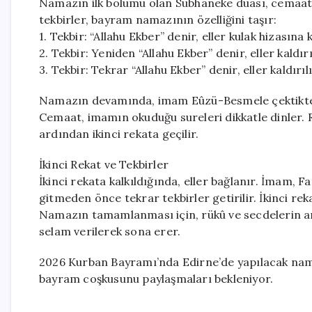
Namazın ilk bölümü olan Sübhaneke duası, cemaat
tekbirler, bayram namazının özelliğini taşır:
1. Tekbir: “Allahu Ekber” denir, eller kulak hizasına k
2. Tekbir: Yeniden “Allahu Ekber” denir, eller kaldırı
3. Tekbir: Tekrar “Allahu Ekber” denir, eller kaldırı
Namazın devamında, imam Eûzü-Besmele çektikten
Cemaat, imamın okuduğu sureleri dikkatle dinler. R
ardından ikinci rekata geçilir.
İkinci Rekat ve Tekbirler
İkinci rekata kalkıldığında, eller bağlanır. İmam, 
gitmeden önce tekrar tekbirler getirilir. İkinci rek
Namazın tamamlanması için, rükû ve secdelerin ar
selam verilerek sona erer.
2026 Kurban Bayramı’nda Edirne’de yapılacak nama
bayram coşkusunu paylaşmaları bekleniyor.