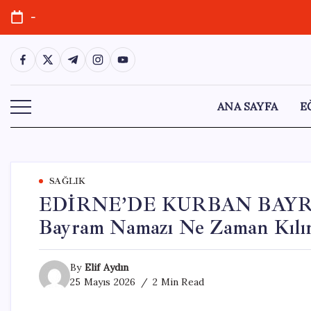
Skip
-
to
content
https://www.facebook.com/
https://twitter.com/
https://t.me/
https://www.instagram.com/
https://youtube.com/
ANA SAYFA
E
SAĞLIK
EDİRNE’DE KURBAN BAYRA
Bayram Namazı Ne Zaman Kılı
By
Elif Aydın
25 Mayıs 2026
2 Min Read