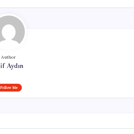
Author
if Aydın
Follow Me