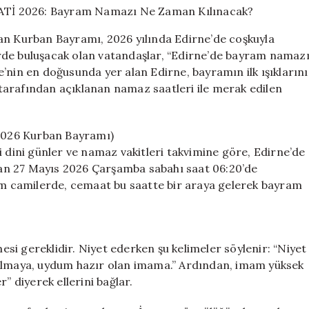
SAATİ
2026:
an Kurban Bayramı, 2026 yılında Edirne’de coşkuyla
Bayram
rde buluşacak olan vatandaşlar, “Edirne’de bayram namaz
Namazı
’nin en doğusunda yer alan Edirne, bayramın ilk ışıklarını
Ne
Zaman
ı tarafından açıklanan namaz saatleri ile merak edilen
Kılınacak?
için
2026 Kurban Bayramı)
iği dini günler ve namaz vakitleri takvimine göre, Edirne’de
an 27 Mayıs 2026 Çarşamba sabahı saat 06:20’de
tüm camilerde, cemaat bu saatte bir araya gelerek bayram
i gereklidir. Niyet ederken şu kelimeler söylenir: “Niyet
kılmaya, uydum hazır olan imama.” Ardından, imam yüksek
” diyerek ellerini bağlar.