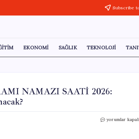
Subscribe t
ĞİTİM
EKONOMİ
SAĞLIK
TEKNOLOJİ
TANI
MI NAMAZI SAATİ 2026:
nacak?
EDİRNE’DE
yorumlar kapal
KURBAN
BAYRAMI
NAMAZI