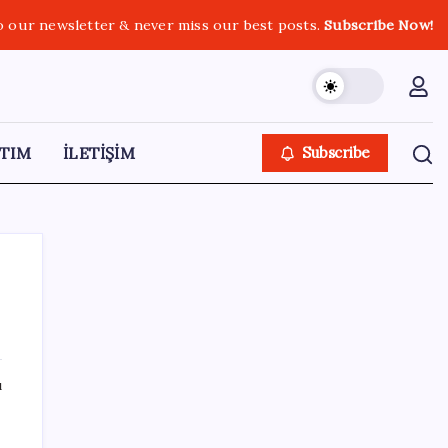
o our newsletter & never miss our best posts.
Subscribe Now!
TIM
İLETİŞİM
Subscribe
SON YAZILAR
ı
Sürekli maddi sorun yaşayan insanların
beyni daha çabuk yaşlanabiliyor: ‘Beyin de