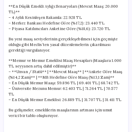
**En Düşük Emekli Aylığı Senaryoları (Mevcut Maaş: 20.000
TL)**
– 4 Aylık Kesinleşen Rakamla: 22.928 TL
– Merkez Bankası Hedefine Göre (%17,2): 23.440 TL
– Piyasa Katılımcıları Anketine Göre (%18,6): 23.720 TL
Bu yeni maaş seviyelerinin gerçekleşebilmesi için geçmişte
olduğu gibi Meclis’ten yasal düzenlemelerin çıkarılması
gerektiği vurgulanıyor.
**Memur ve Memur Emeklisi Maaş Hesapları (Maaşlara 1.000
TL seyyanen artış dahil edilmiştir)**
– **Unvan / Statü** | **Mevcut Maaş** | **Ankete Göre Maaş
(%14,2 Zam)** | **MB Hedefine Göre Maaş (%13,1 Zam)**
– En Düşük Memur Maaşı: 59.896 TL | 69.401 TL | 68.742 TL
– Üniversite Mezunu Memur: 62.403 TL | 71.264 TL | 70.577
TL
– En Düşük Memur Emeklisi: 26.889 TL | 31.707 TL | 31.411 TL
Bu gelişmeler, emeklilerin maaşlarının artması için umut
verici bir tablo oluşturuyor.