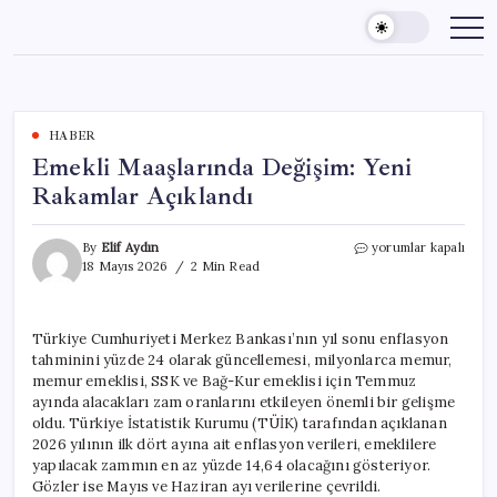
Skip
to
content
HABER
Emekli Maaşlarında Değişim: Yeni
Rakamlar Açıklandı
Emekli
By
Elif Aydın
yorumlar kapalı
Maaşlarında
18 Mayıs 2026
2 Min Read
Değişim:
Yeni
Rakamlar
Türkiye Cumhuriyeti Merkez Bankası’nın yıl sonu enflasyon
Açıklandı
tahminini yüzde 24 olarak güncellemesi, milyonlarca memur,
için
memur emeklisi, SSK ve Bağ-Kur emeklisi için Temmuz
ayında alacakları zam oranlarını etkileyen önemli bir gelişme
oldu. Türkiye İstatistik Kurumu (TÜİK) tarafından açıklanan
2026 yılının ilk dört ayına ait enflasyon verileri, emeklilere
yapılacak zammın en az yüzde 14,64 olacağını gösteriyor.
Gözler ise Mayıs ve Haziran ayı verilerine çevrildi.