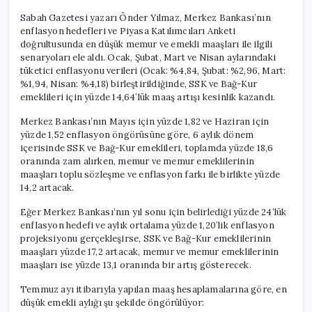
Sabah Gazetesi yazarı Önder Yılmaz, Merkez Bankası’nın
enflasyon hedefleri ve Piyasa Katılımcıları Anketi
doğrultusunda en düşük memur ve emekli maaşları ile ilgili
senaryoları ele aldı. Ocak, Şubat, Mart ve Nisan aylarındaki
tüketici enflasyonu verileri (Ocak: %4,84, Şubat: %2,96, Mart:
%1,94, Nisan: %4,18) birleştirildiğinde, SSK ve Bağ-Kur
emeklileri için yüzde 14,64’lük maaş artışı kesinlik kazandı.
Merkez Bankası’nın Mayıs için yüzde 1,82 ve Haziran için
yüzde 1,52 enflasyon öngörüsüne göre, 6 aylık dönem
içerisinde SSK ve Bağ-Kur emeklileri, toplamda yüzde 18,6
oranında zam alırken, memur ve memur emeklilerinin
maaşları toplu sözleşme ve enflasyon farkı ile birlikte yüzde
14,2 artacak.
Eğer Merkez Bankası’nın yıl sonu için belirlediği yüzde 24’lük
enflasyon hedefi ve aylık ortalama yüzde 1,20’lik enflasyon
projeksiyonu gerçekleşirse, SSK ve Bağ-Kur emeklilerinin
maaşları yüzde 17,2 artacak, memur ve memur emeklilerinin
maaşları ise yüzde 13,1 oranında bir artış gösterecek.
Temmuz ayı itibarıyla yapılan maaş hesaplamalarına göre, en
düşük emekli aylığı şu şekilde öngörülüyor: