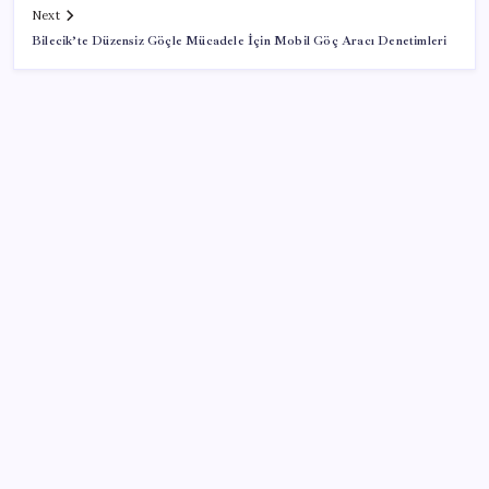
Next
Bilecik’te Düzensiz Göçle Mücadele İçin Mobil Göç Aracı Denetimleri
SON YAZILAR
Sürekli maddi sorun yaşayan insanların beyni daha
çabuk yaşlanabiliyor: ‘Beyin de yoruluyor’
ABD, İran-Umman anlaşması sonrası ablukayı
kaldıracak
Erdoğan’dan ‘Mekke Ortak Savunma Anlaşması’
açıklaması: ‘Hiçbir ülkeyi hedef almıyor’