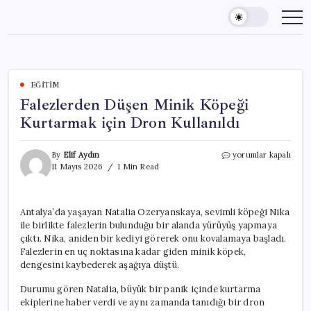
Skip
to
content
EĞITIM
Falezlerden Düşen Minik Köpeği
Kurtarmak için Dron Kullanıldı
Falezlerden
By
Elif Aydın
yorumlar kapalı
Düşen
11 Mayıs 2026
1 Min Read
Minik
Köpeği
Kurtarmak
Antalya’da yaşayan Natalia Ozeryanskaya, sevimli köpeği Nika
için
ile birlikte falezlerin bulunduğu bir alanda yürüyüş yapmaya
Dron
Kullanıldı
çıktı. Nika, aniden bir kediyi görerek onu kovalamaya başladı.
için
Falezlerin en uç noktasına kadar giden minik köpek,
dengesini kaybederek aşağıya düştü.
Durumu gören Natalia, büyük bir panik içinde kurtarma
ekiplerine haber verdi ve aynı zamanda tanıdığı bir dron