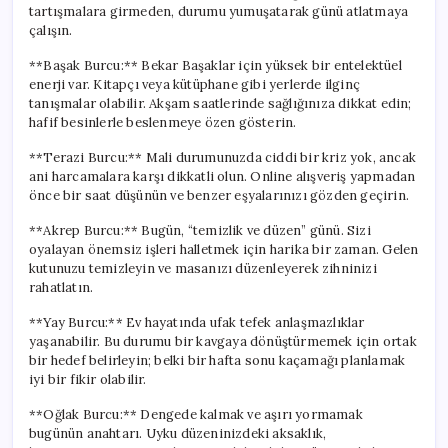
tartışmalara girmeden, durumu yumuşatarak günü atlatmaya
çalışın.
**Başak Burcu:** Bekar Başaklar için yüksek bir entelektüel
enerji var. Kitapçı veya kütüphane gibi yerlerde ilginç
tanışmalar olabilir. Akşam saatlerinde sağlığınıza dikkat edin;
hafif besinlerle beslenmeye özen gösterin.
**Terazi Burcu:** Mali durumunuzda ciddi bir kriz yok, ancak
ani harcamalara karşı dikkatli olun. Online alışveriş yapmadan
önce bir saat düşünün ve benzer eşyalarınızı gözden geçirin.
**Akrep Burcu:** Bugün, “temizlik ve düzen” günü. Sizi
oyalayan önemsiz işleri halletmek için harika bir zaman. Gelen
kutunuzu temizleyin ve masanızı düzenleyerek zihninizi
rahatlatın.
**Yay Burcu:** Ev hayatında ufak tefek anlaşmazlıklar
yaşanabilir. Bu durumu bir kavgaya dönüştürmemek için ortak
bir hedef belirleyin; belki bir hafta sonu kaçamağı planlamak
iyi bir fikir olabilir.
**Oğlak Burcu:** Dengede kalmak ve aşırı yormamak
bugünün anahtarı. Uyku düzeninizdeki aksaklık,