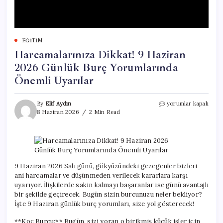
EĞITIM
Harcamalarınıza Dikkat! 9 Haziran
2026 Günlük Burç Yorumlarında
Önemli Uyarılar
Harcamalarınıza
By
Elif Aydın
yorumlar kapalı
Dikkat!
8 Haziran 2026
2 Min Read
9
Haziran
2026
Günlük
Burç
Yorumlarında
9 Haziran 2026 Salı günü, gökyüzündeki gezegenler bizleri
Önemli
ani harcamalar ve düşünmeden verilecek kararlara karşı
Uyarılar
uyarıyor. İlişkilerde sakin kalmayı başaranlar ise günü avantajlı
için
bir şekilde geçirecek. Bugün sizin burcunuzu neler bekliyor?
İşte 9 Haziran günlük burç yorumları, size yol gösterecek!
**Koç Burcu:** Bugün, sizi yoran o birikmiş küçük işler için