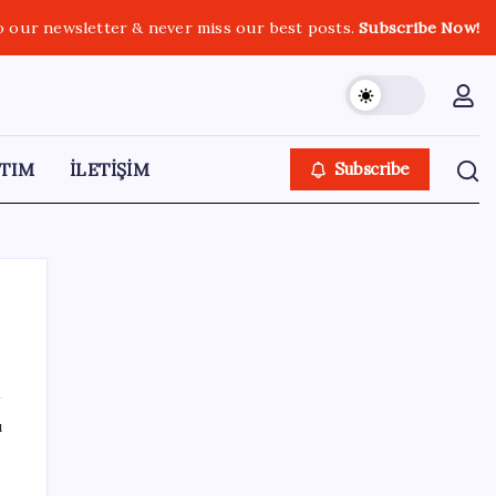
o our newsletter & never miss our best posts.
Subscribe Now!
TIM
İLETİŞİM
Subscribe
SON YAZILAR
ı
Erdoğan’dan ‘Mekke Ortak Savunma
Anlaşması’ açıklaması: ‘Hiçbir ülkeyi hedef