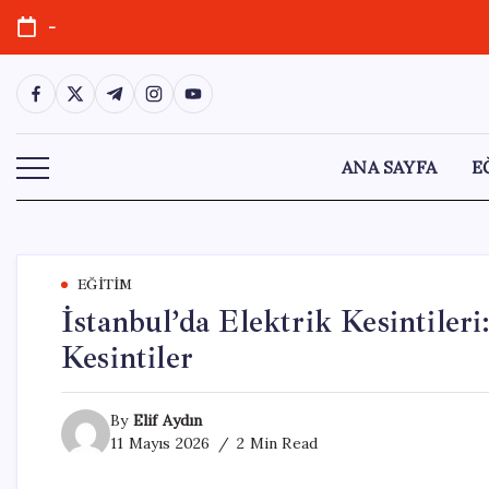
Skip
-
to
content
https://www.facebook.com/
https://twitter.com/
https://t.me/
https://www.instagram.com/
https://youtube.com/
ANA SAYFA
E
EĞITIM
İstanbul’da Elektrik Kesintiler
Kesintiler
By
Elif Aydın
11 Mayıs 2026
2 Min Read