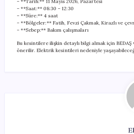
– **Tarih:** 11 Mayıs 2026, Pazartesi
– **Saat:** 08:30 – 12:30
– **Süre:** 4 saat
– **Bölgeler:** Fatih, Fevzi Çakmak, Kirazlı ve çev
– **Sebep:** Bakım çalışmaları
Bu kesintilere ilişkin detaylı bilgi almak için BEDA
önerilir. Elektrik kesintileri nedeniyle yaşayabileceğ
El