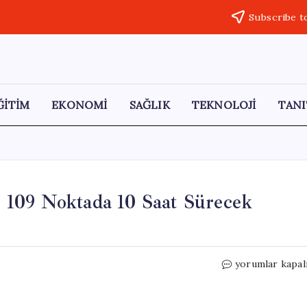
Subscribe t
ĞİTİM
EKONOMİ
SAĞLIK
TEKNOLOJİ
TANI
i: 109 Noktada 10 Saat Sürecek
İstanbul’da
yorumlar kapal
Elektrik
Kesintileri:
109