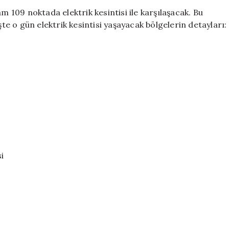
Noktada
m 109 noktada elektrik kesintisi ile karşılaşacak. Bu
10
şte o gün elektrik kesintisi yaşayacak bölgelerin detayları:
Saat
Sürecek
Kesintiler
için
si