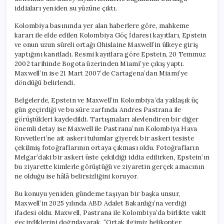
iddiaları yeniden su yüzüne çıktı.
Kolombiya basınında yer alan haberlere göre, mahkeme
kararı ile elde edilen Kolombiya Göç İdaresi kayıtları, Epstein
ve onun uzun süreli ortağı Ghislaine Maxwell’in ülkeye giriş
yaptığını kanıtladı. Resmi kayıtlara göre Epstein, 20 Temmuz
2002 tarihinde Bogota üzerinden Miami’ye çıkış yaptı.
Maxwell’in ise 21 Mart 2007’de Cartagena’dan Miami’ye
döndüğü belirlendi.
Belgelerde, Epstein ve Maxwell’in Kolombiya’da yaklaşık üç
gün geçirdiği ve bu süre zarfında Andres Pastrana ile
görüştükleri kaydedildi. Tartışmaları alevlendiren bir diğer
önemli detay ise Maxwell ile Pastrana’nın Kolombiya Hava
Kuvvetleri’ne ait askeri tulumlar giyerek bir askeri tesiste
çekilmiş fotoğraflarının ortaya çıkması oldu. Fotoğrafların
Melgar’daki bir askeri üste çekildiği iddia edilirken, Epstein’ın
bu ziyarette kimlerle görüştüğü ve ziyaretin gerçek amacının
ne olduğu ise hâlâ belirsizliğini koruyor.
Bu konuyu yeniden gündeme taşıyan bir başka unsur,
Maxwell’in 2025 yılında ABD Adalet Bakanlığı’na verdiği
ifadesi oldu. Maxwell, Pastrana ile Kolombiya’da birlikte vakit
geçirdiklerini doğrulayarak, “Ortak ilgimiz helikopter