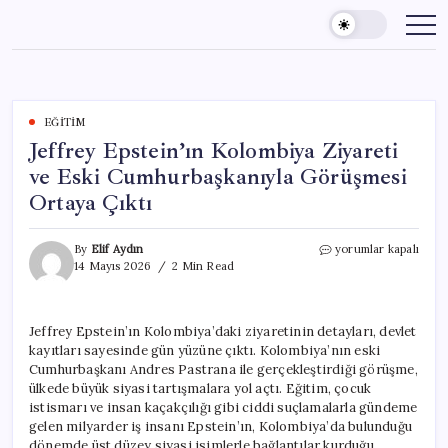
Skip
to
content
EĞITIM
Jeffrey Epstein’ın Kolombiya Ziyareti
ve Eski Cumhurbaşkanıyla Görüşmesi
Ortaya Çıktı
Jeffrey
By
Elif Aydın
yorumlar kapalı
Epstein’ın
14 Mayıs 2026
2 Min Read
Kolombiya
Ziyareti
ve
Jeffrey Epstein’ın Kolombiya’daki ziyaretinin detayları, devlet
Eski
kayıtları sayesinde gün yüzüne çıktı. Kolombiya’nın eski
Cumhurbaşkanıyla
Görüşmesi
Cumhurbaşkanı Andres Pastrana ile gerçekleştirdiği görüşme,
Ortaya
ülkede büyük siyasi tartışmalara yol açtı. Eğitim, çocuk
Çıktı
istismarı ve insan kaçakçılığı gibi ciddi suçlamalarla gündeme
için
gelen milyarder iş insanı Epstein’ın, Kolombiya’da bulunduğu
dönemde üst düzey siyasi isimlerle bağlantılar kurduğu