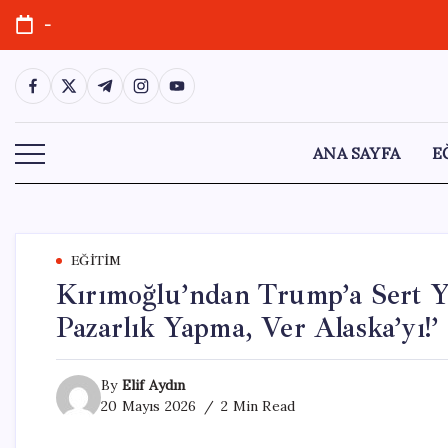
Skip
-
to
content
https://www.facebook.com/
https://twitter.com/
https://t.me/
https://www.instagram.com/
https://youtube.com/
ANA SAYFA
E
EĞITIM
Kırımoğlu’ndan Trump’a Sert Ya
Pazarlık Yapma, Ver Alaska’yı!’
By
Elif Aydın
20 Mayıs 2026
2 Min Read