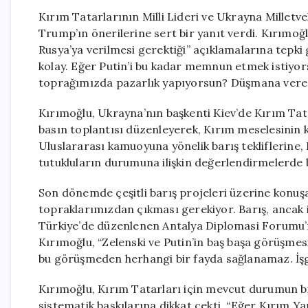
Kırım Tatarlarının Milli Lideri ve Ukrayna Millet
Trump’ın önerilerine sert bir yanıt verdi. Kırımo
Rusya’ya verilmesi gerektiği” açıklamalarına tepk
kolay. Eğer Putin’i bu kadar memnun etmek istiyors
toprağımızda pazarlık yapıyorsun? Düşmana verecek
Kırımoğlu, Ukrayna’nın başkenti Kiev’de Kırım Tata
basın toplantısı düzenleyerek, Kırım meselesinin ke
Uluslararası kamuoyuna yönelik barış tekliflerine, 
tutukluların durumuna ilişkin değerlendirmelerde 
Son dönemde çeşitli barış projeleri üzerine konuşa
topraklarımızdan çıkması gerekiyor. Barış, ancak 
Türkiye’de düzenlenen Antalya Diplomasi Forumu’n
Kırımoğlu, “Zelenski ve Putin’in baş başa görüşme
bu görüşmeden herhangi bir fayda sağlanamaz. İşga
Kırımoğlu, Kırım Tatarları için mevcut durumun bi
sistematik baskılarına dikkat çekti. “Eğer Kırım Ya