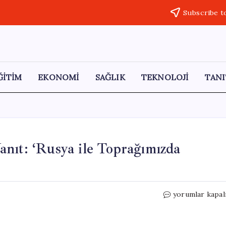
Subscribe t
ĞİTİM
EKONOMİ
SAĞLIK
TEKNOLOJİ
TANI
nıt: ‘Rusya ile Toprağımızda
Kırımoğlu’ndan
yorumlar kapal
Trump’a
Sert
Yanıt: