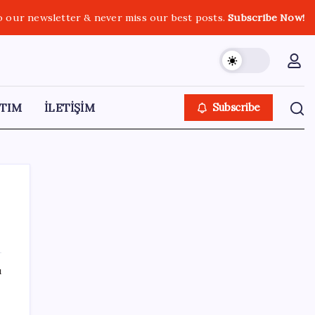
o our newsletter & never miss our best posts.
Subscribe Now!
TIM
İLETİŞİM
Subscribe
SON YAZILAR
ı
Ona yatıran köşeyi döndü: Yılbaşından beri
en çok kazandıran oldu