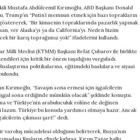
‘Rusya
vekili Mustafa Abdülcemil Kırımoğlu, ABD Başkanı Donald
ile
ğlu, Trump’ın “Putin’i memnun etmek için bazı toprakların
Toprağımızda
i göstererek, “Bir kimsenin topraklarında pazarlık yapmak
Pazarlık
an, ver Alaska’yı ya da California’yı. Neden bizim
Yapma,
 bir karış toprağımız yok!” ifadelerini kullandı.
Ver
Alaska’yı!’
r Milli Meclisi (KTMM) Başkanı Refat Çubarov ile birlikte
için
ndileri için kritik bir önem taşıdığını vurguladı.
Ruslaştırma politikalarına, eğitimdeki baskılara ve siyasi
bulundu.
n Kırımoğlu, “Savaşın sona ermesi için işgalcilerin
işgal sona erdiğinde mümkün olacak” şeklinde konuştu.
a ve Türkiye’nin arabuluculuk rolüne de değinen
si lazım. Türkiye bu konuda yardımcı olmaya hazır. Ancak
lcilerin çıkması şart!” dedi.
r varoluş mücadelesi olduğunu belirterek, Rusya’nın
rımadası Rusların elinde kalırsa, Kırım Tatar halkı