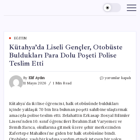
Skip
to
content
EĞITIM
Kütahya’da Liseli Gençler, Otobüste
Buldukları Para Dolu Poşeti Polise
Teslim Etti
Kütahya’da
By
Elif Aydın
yorumlar kapalı
Liseli
11 Mayıs 2026
1 Min Read
Gençler,
Otobüste
Buldukları
Kütahya’da iki lise öğrencisi, halk otobüsünde buldukları
Para
içinde yaklaşık 70 bin lira bulunan poşeti sahibine ulaştırmak
Dolu
Poşeti
amacıyla polise teslim etti. Selahattin Erkasap Sosyal Bilimler
Polise
Lisesi’nden 10. sınıf öğrencileri İbrahim Sait Varyemez ve
Teslim
Semih Sarıca, okullarına gitmek üzere şehir merkezinden
Etti
Zafertepe Mahallesi’ne giden bir halk otobüsüne bindi.
için
Otobüste, yaşlı bir kadına yardım etmek isteyen bir yolcu,