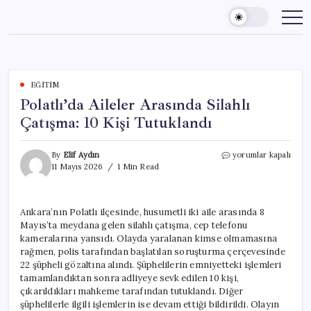
Skip
to
content
EĞITIM
Polatlı’da Aileler Arasında Silahlı
Çatışma: 10 Kişi Tutuklandı
Polatlı’da
By
Elif Aydın
yorumlar kapalı
Aileler
11 Mayıs 2026
1 Min Read
Arasında
Silahlı
Çatışma:
Ankara’nın Polatlı ilçesinde, husumetli iki aile arasında 8
10
Mayıs’ta meydana gelen silahlı çatışma, cep telefonu
Kişi
Tutuklandı
kameralarına yansıdı. Olayda yaralanan kimse olmamasına
için
rağmen, polis tarafından başlatılan soruşturma çerçevesinde
22 şüpheli gözaltına alındı. Şüphelilerin emniyetteki işlemleri
tamamlandıktan sonra adliyeye sevk edilen 10 kişi,
çıkarıldıkları mahkeme tarafından tutuklandı. Diğer
şüphelilerle ilgili işlemlerin ise devam ettiği bildirildi. Olayın