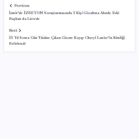
Previous
İzmir’de İZBETON Soruşturmasında 5 Kişi Gözaltına Alındı: Eski
Başkan da Listede
Next
53 Yıl Sonra Gün Yüzüne Çıkan Gizem: Kayıp Cheryl Lanier’in Kimliği
Belirlendi
SON YAZILAR
Sürekli maddi sorun yaşayan insanların beyni daha
çabuk yaşlanabiliyor: ‘Beyin de yoruluyor’