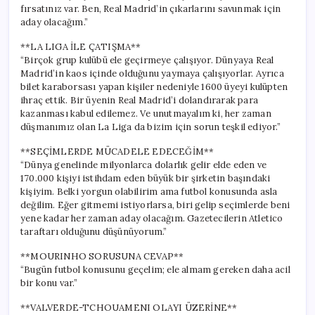
fırsatınız var. Ben, Real Madrid’in çıkarlarını savunmak için
aday olacağım.”
**LA LIGA İLE ÇATIŞMA**
“Birçok grup kulübü ele geçirmeye çalışıyor. Dünyaya Real
Madrid’in kaos içinde olduğunu yaymaya çalışıyorlar. Ayrıca
bilet karaborsası yapan kişiler nedeniyle 1600 üyeyi kulüpten
ihraç ettik. Bir üyenin Real Madrid’i dolandırarak para
kazanması kabul edilemez. Ve unutmayalım ki, her zaman
düşmanımız olan La Liga da bizim için sorun teşkil ediyor.”
**SEÇİMLERDE MÜCADELE EDECEĞİM**
“Dünya genelinde milyonlarca dolarlık gelir elde eden ve
170.000 kişiyi istihdam eden büyük bir şirketin başındaki
kişiyim. Belki yorgun olabilirim ama futbol konusunda asla
değilim. Eğer gitmemi istiyorlarsa, biri gelip seçimlerde beni
yene kadar her zaman aday olacağım. Gazetecilerin Atletico
taraftarı olduğunu düşünüyorum.”
**MOURINHO SORUSUNA CEVAP**
“Bugün futbol konusunu geçelim; ele almam gereken daha acil
bir konu var.”
**VALVERDE-TCHOUAMENI OLAYI ÜZERİNE**