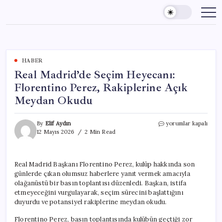
Skip
to
content
HABER
Real Madrid’de Seçim Heyecanı:
Florentino Perez, Rakiplerine Açık
Meydan Okudu
Real
By
Elif Aydın
yorumlar kapalı
Madrid’de
12 Mayıs 2026
2 Min Read
Seçim
Heyecanı:
Florentino
Real Madrid Başkanı Florentino Perez, kulüp hakkında son
Perez,
günlerde çıkan olumsuz haberlere yanıt vermek amacıyla
Rakiplerine
Açık
olağanüstü bir basın toplantısı düzenledi. Başkan, istifa
Meydan
etmeyeceğini vurgulayarak, seçim sürecini başlattığını
Okudu
duyurdu ve potansiyel rakiplerine meydan okudu.
için
Florentino Perez, basın toplantısında kulübün geçtiği zor