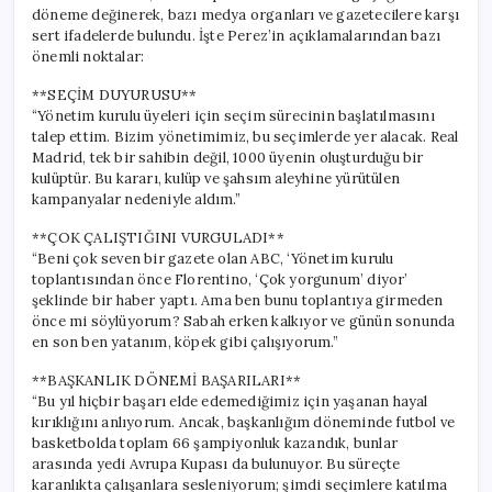
döneme değinerek, bazı medya organları ve gazetecilere karşı
sert ifadelerde bulundu. İşte Perez’in açıklamalarından bazı
önemli noktalar:
**SEÇİM DUYURUSU**
“Yönetim kurulu üyeleri için seçim sürecinin başlatılmasını
talep ettim. Bizim yönetimimiz, bu seçimlerde yer alacak. Real
Madrid, tek bir sahibin değil, 1000 üyenin oluşturduğu bir
kulüptür. Bu kararı, kulüp ve şahsım aleyhine yürütülen
kampanyalar nedeniyle aldım.”
**ÇOK ÇALIŞTIĞINI VURGULADI**
“Beni çok seven bir gazete olan ABC, ‘Yönetim kurulu
toplantısından önce Florentino, ‘Çok yorgunum’ diyor’
şeklinde bir haber yaptı. Ama ben bunu toplantıya girmeden
önce mi söylüyorum? Sabah erken kalkıyor ve günün sonunda
en son ben yatanım, köpek gibi çalışıyorum.”
**BAŞKANLIK DÖNEMİ BAŞARILARI**
“Bu yıl hiçbir başarı elde edemediğimiz için yaşanan hayal
kırıklığını anlıyorum. Ancak, başkanlığım döneminde futbol ve
basketbolda toplam 66 şampiyonluk kazandık, bunlar
arasında yedi Avrupa Kupası da bulunuyor. Bu süreçte
karanlıkta çalışanlara sesleniyorum; şimdi seçimlere katılma