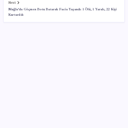
Next
Muğla’da Göçmen Botu Batarak Facia Yaşandı: 1 Ölü, 1 Yaralı, 22 Kişi
Kurtarıldı
SON YAZILAR
Sürekli maddi sorun yaşayan insanların beyni daha
çabuk yaşlanabiliyor: ‘Beyin de yoruluyor’
ABD, İran-Umman anlaşması sonrası ablukayı
kaldıracak
Erdoğan’dan ‘Mekke Ortak Savunma Anlaşması’
açıklaması: ‘Hiçbir ülkeyi hedef almıyor’