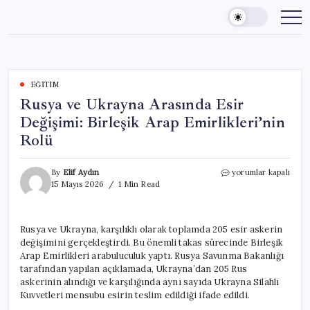
Skip
to
content
EĞITIM
Rusya ve Ukrayna Arasında Esir
Değişimi: Birleşik Arap Emirlikleri’nin
Rolü
Rusya
By
Elif Aydın
yorumlar kapalı
ve
15 Mayıs 2026
1 Min Read
Ukrayna
Arasında
Esir
Rusya ve Ukrayna, karşılıklı olarak toplamda 205 esir askerin
Değişimi:
değişimini gerçekleştirdi. Bu önemli takas sürecinde Birleşik
Birleşik
Arap
Arap Emirlikleri arabuluculuk yaptı. Rusya Savunma Bakanlığı
Emirlikleri’nin
tarafından yapılan açıklamada, Ukrayna’dan 205 Rus
Rolü
askerinin alındığı ve karşılığında aynı sayıda Ukrayna Silahlı
için
Kuvvetleri mensubu esirin teslim edildiği ifade edildi.