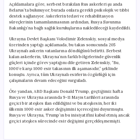
Açıklamalara göre, serbest bırakılan Rus askerleri şu anda
Belarus’ta bulunuyor; burada onlara gerekli psikolojik ve tıbbi
destek sağlanıyor. Askerlerin tedavi ve rehabilitasyon
süreçlerinin tamamlanmasının ardından, Rusya Savunma
Bakanlığı’na bağlı sağlık kuruluşlarına nakledileceği kaydedildi.
Ukrayna Devlet Başkanı Volodimir Zelenskiy, sosyal medya
üzerinden yaptığı açıklamada, bu takas sonucunda 205
Ukraynalı askerin vatanlarına döndüğünü belirtti. Serbest
kalan askerlerin, Ukrayna’nın farklı bölgelerinde güvenlik
güçleri içinde görev yaptığını dile getiren Zelenskiy, “Bu,
1000’e karşı 1000 esir takasının ilk aşamasıdır,” şeklinde
konuştu. Ayrıca, tüm Ukraynalı esirlerin özgürlüğü için
çalışmaların devam edeceğini vurguladı.
Öte yandan, ABD Başkanı Donald Trump, geçtiğimiz hafta
Rusya ve Ukrayna arasında 9-11 Mayıs tarihleri arasında
geçici bir ateşkes ilan edildiğini ve bu ateşkesin, her iki
ülkenin 1000 esir asker değişimini içereceğini duyurmuştu.
Rusya ve Ukrayna, Trump’ın bu inisiyatifini kabul etmiş ancak
geçici ateşkes sürecinde esir değişimi gerçekleşmemişti.