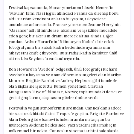
Festival kapsamında, Macar yönetmen László Nemes’in
“Moulin” filmi, Nazi işgali altındaki Fransa’da direnişi konu
aldı. Tarihin kendisini anlatan bu yapım, izleyicilere
unutulmaz anlar sundu. Fransız yönetmen Jeanne Herry’nin
“Garance” adlı filminde ise, alkolizm ve işsizlikle mücadele
eden genç bir aktrisin dramı mercek altına alındı. Diğer
yandan, Arthur Harari’nin “Bilinmeyen Kadın”ı, bir erkek
fotoğrafçının bir sabah kadın bedeninde uyanmasının
hikayesini keşfe çıkıyordu. Bu sıradışı kadın karakter, ünlü
aktris Léa Seydoux’u canlandırıyordu.
Ron Howard’ın “Avedon” belgeseli, ünlü fotoğrafçı Richard
Avedon’un hayatına ve onun dönemin simgeleri olan Marilyn
Monroe, Brigitte Bardot ve Audrey Hepburn gibi isimlerle
olan ilişkisine ışık tuttu. Rumen yönetmen Cristian
Mungiu’nun “Fiyort” filmi ise, Norveç toplumundaki ilerici ve
gerici grupların çatışmasını gözler önüne serdi.
Festivalin yoğun atmosferinin ardından, Cannes’dan sadece
bir saat uzaklıktaki Saint-Tropez’e geçtim. Brigitte Bardot ve
Alain Delon gibi efsanevi isimlerin anılarını taşıyan bu
muhteşem Akdeniz beldesinde, yazın tadını çıkarmak için
mükemmel bir nokta. Cannes’ın sinema tarihini salonlarda