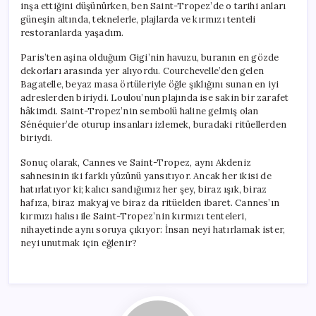
inşa ettiğini düşünürken, ben Saint-Tropez’de o tarihi anları
güneşin altında, teknelerle, plajlarda ve kırmızı tenteli
restoranlarda yaşadım.
Paris’ten aşina olduğum Gigi’nin havuzu, buranın en gözde
dekorları arasında yer alıyordu. Courchevelle’den gelen
Bagatelle, beyaz masa örtüleriyle öğle şıklığını sunan en iyi
adreslerden biriydi. Loulou’nun plajında ise sakin bir zarafet
hâkimdi. Saint-Tropez’nin sembolü haline gelmiş olan
Sénéquier’de oturup insanları izlemek, buradaki ritüellerden
biriydi.
Sonuç olarak, Cannes ve Saint-Tropez, aynı Akdeniz
sahnesinin iki farklı yüzünü yansıtıyor. Ancak her ikisi de
hatırlatıyor ki; kalıcı sandığımız her şey, biraz ışık, biraz
hafıza, biraz makyaj ve biraz da ritüelden ibaret. Cannes’ın
kırmızı halısı ile Saint-Tropez’nin kırmızı tenteleri,
nihayetinde aynı soruya çıkıyor: İnsan neyi hatırlamak ister,
neyi unutmak için eğlenir?