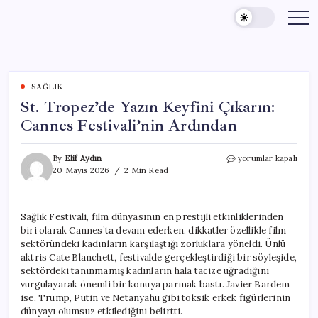
Skip
to
content
SAĞLIK
St. Tropez’de Yazın Keyfini Çıkarın:
Cannes Festivali’nin Ardından
St.
By
Elif Aydın
yorumlar kapalı
Tropez’de
20 Mayıs 2026
2 Min Read
Yazın
Keyfini
Çıkarın:
Sağlık Festivali, film dünyasının en prestijli etkinliklerinden
Cannes
biri olarak Cannes’ta devam ederken, dikkatler özellikle film
Festivali’nin
Ardından
sektöründeki kadınların karşılaştığı zorluklara yöneldi. Ünlü
için
aktris Cate Blanchett, festivalde gerçekleştirdiği bir söyleşide,
sektördeki tanınmamış kadınların hala tacize uğradığını
vurgulayarak önemli bir konuya parmak bastı. Javier Bardem
ise, Trump, Putin ve Netanyahu gibi toksik erkek figürlerinin
dünyayı olumsuz etkilediğini belirtti.