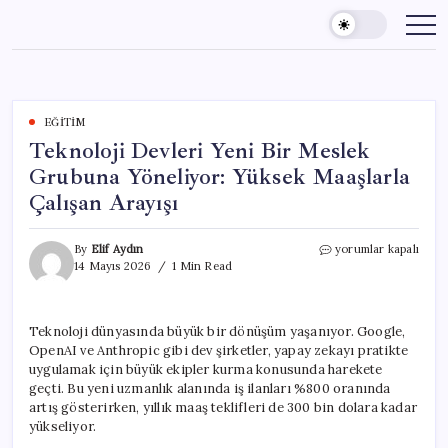
Skip
to
content
EĞITIM
Teknoloji Devleri Yeni Bir Meslek
Grubuna Yöneliyor: Yüksek Maaşlarla
Çalışan Arayışı
Teknoloji
By
Elif Aydın
yorumlar kapalı
Devleri
14 Mayıs 2026
1 Min Read
Yeni
Bir
Meslek
Teknoloji dünyasında büyük bir dönüşüm yaşanıyor. Google,
Grubuna
OpenAI ve Anthropic gibi dev şirketler, yapay zekayı pratikte
Yöneliyor:
Yüksek
uygulamak için büyük ekipler kurma konusunda harekete
Maaşlarla
geçti. Bu yeni uzmanlık alanında iş ilanları %800 oranında
Çalışan
artış gösterirken, yıllık maaş teklifleri de 300 bin dolara kadar
Arayışı
yükseliyor.
için