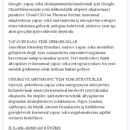
Google, yapay zekâ dönüşümünü hızlandırmak için Google
Cloud bünyesinde yeni mühendislik ekipleri oluşturmayı
planlıyor. Cloud CEO’su Thomas Kurian, kurumsal
müşterilerin yapay zekâ sistemlerini iş süreçlerine entegre
etme talebinin giderek arttığını belirterek yüzlerce yeni işe
alım gerçekleştireceklerini duyurdu.
YAPAY ZEKADA YENİ UZMANLIKLAR
Amerikan teknoloji firmaları, sadece yapay zeka modelleri
geliştiren değil, aynı zamanda bu sistemleri uygulama
becerisine sahip uzmanlar arıyor. Veri merkezleri, bulut
altyapıları ve kurumsal yapay zeka entegrasyonları, bu yeni
meslek grubunun odak noktası haline geliyor.
OPENAI VE ANTHROPIC’TEN YENİ STRATEJİLER
OpenAI, şirketlerin yapay zeka entegrasyon süreçlerini
hızlandırmak amacıyla kurumsal merkezli yeni takımlar
oluşturdu. Bu ekipler, işletmelerin teknik altyapılarını
doğrudan dönüştürmeye odaklanıyor. Diğer yandan,
Anthropic da büyük yatırım firmalarıyla iş birliklerini
genişleterek kurumsal yapay zeka uygulamalarına ağırlık
vermeyi hedefliyor.
İŞ İLANLARINDAKİ BÜYÜME