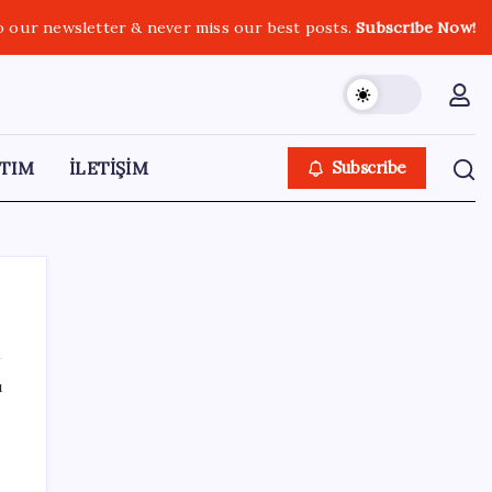
o our newsletter & never miss our best posts.
Subscribe Now!
TIM
İLETİŞİM
Subscribe
ı
SON YAZILAR
HPV’ye karşı geliştirilen sakız virüsü yüzde
93 azalttı