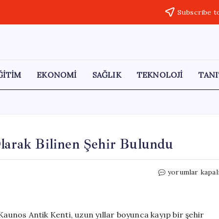
Subscribe t
ĞİTİM
EKONOMİ
SAĞLIK
TEKNOLOJİ
TANI
Olarak Bilinen Şehir Bulundu
Türkiye’de
yorumlar kapal
Yüzyıllardır
Kayıp
Olarak
Bilinen
Kaunos Antik Kenti, uzun yıllar boyunca kayıp bir şehir