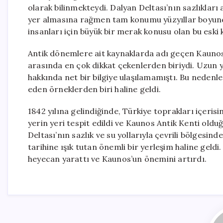
olarak bilinmekteydi. Dalyan Deltası’nın sazlıkları
yer almasına rağmen tam konumu yüzyıllar boyunca
insanları için büyük bir merak konusu olan bu eski k
Antik dönemlere ait kaynaklarda adı geçen Kaunos, 
arasında en çok dikkat çekenlerden biriydi. Uzun yı
hakkında net bir bilgiye ulaşılamamıştı. Bu nedenle
eden örneklerden biri haline geldi.
1842 yılına gelindiğinde, Türkiye toprakları içeri
yerin yeri tespit edildi ve Kaunos Antik Kenti oldu
Deltası’nın sazlık ve su yollarıyla çevrili bölgesind
tarihine ışık tutan önemli bir yerleşim haline geld
heyecan yarattı ve Kaunos’un önemini artırdı.