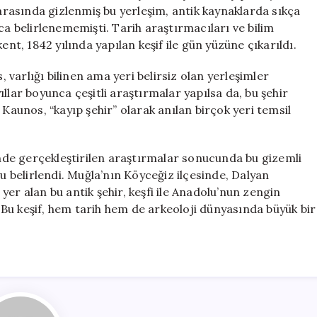
Şehir
 arasında gizlenmiş bu yerleşim, antik kaynaklarda sıkça
Bulundu
 belirlenememişti. Tarih araştırmacıları ve bilim
için
ent, 1842 yılında yapılan keşif ile gün yüzüne çıkarıldı.
varlığı bilinen ama yeri belirsiz olan yerleşimler
llar boyunca çeşitli araştırmalar yapılsa da, bu şehir
 Kaunos, “kayıp şehir” olarak anılan birçok yeri temsil
sinde gerçekleştirilen araştırmalar sonucunda bu gizemli
ğu belirlendi. Muğla’nın Köyceğiz ilçesinde, Dalyan
e yer alan bu antik şehir, keşfi ile Anadolu’nun zengin
i. Bu keşif, hem tarih hem de arkeoloji dünyasında büyük bir