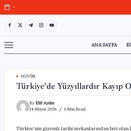
Skip
-
to
content
https://www.facebook.com/
https://twitter.com/
https://t.me/
https://www.instagram.com/
https://youtube.com/
ANA SAYFA
E
EĞITIM
Türkiye’de Yüzyıllardır Kayıp 
By
Elif Aydın
14 Mayıs 2026
1 Min Read
Türkiye’nin gizemli tarihi mekanlarından biri olan 