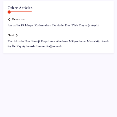
Other Articles
Previous
Arsuz’da 19 Mayıs Kutlamaları: Denizde Dev Türk Bayrağı Açıldı
Next
Yer Altında Dev Enerji Depolama Alanları: Milyonlarca Metreküp Sıcak
Su İle Kış Aylarında Isınma Sağlanacak
SON YAZILAR
Küresel gıda fiyatlarında alarm: 3,5 yılın zirvesi