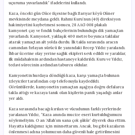
uçuruma yuvarlandık” ifadelerini kullandı.
Kaza, önceki gün Güce ilçesine bağlı Sarıyar köyü Güner
mevkisinde meydana geldi. Rahmi Kuru’nun (40) direksiyon
hakimiyetini kaybetmesi sonucu, 28 AAG 008 plakalı
kamyonet çay ve fındık bahçelerinin bulunduğu dik yamaçtan
yuvarlandı. Kamyonet, yaklaşık 400 metre boyunca taklalar
atarak yamaçtan alt yolda durdu. İlk takla sırasında aracın
camından fırlayan sürücü ile yanındaki Recep Yıldız yaralandı.
İhbar üzerine olay yerine sağlık ekipleri sevk edildi ve yaralılar,
ilk müdahalenin ardından hastaneye kaldırıldı. Kuru ve Yıldız,
tedavi sürecinin ardından taburcu oldular.
Kamyonetin hurdaya döndüğü kaza, karşı yamaçta bulunan
izleyiciler tarafından cep telefonuyla kaydedildi.
Görüntülerde, kamyonetin yamaçtan aşağıya doğru defalarca
takla attığı ve kazaya tanık olan kişilerin panik yaşadığı anlar
yer aldı.
Kaza sırasında bacağı kırılan ve vücudunun farklı yerlerinde
yaralanan Yıldız, “Kaza anında mucize eseri kurtulduğumuzu
söylemeliyim. O an ‘Allah’ım sana çok şükür’ diyerek dua ettim.
Hayatta kaldığımız için minnettarım. Ancak, bu gibi kazaların
önlenmesi adına yolumuzun daha güvenli hale getirilmesini