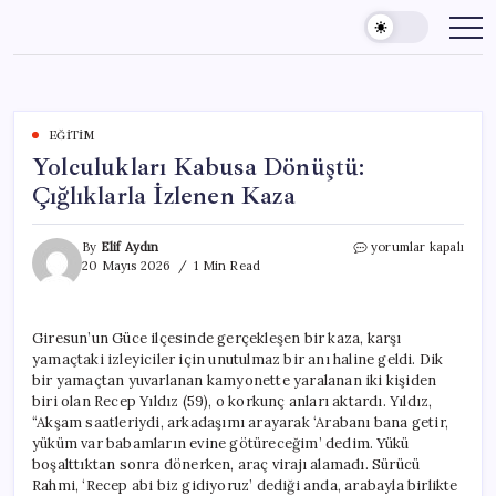
Skip
to
content
EĞITIM
Yolculukları Kabusa Dönüştü:
Çığlıklarla İzlenen Kaza
Yolculukları
By
Elif Aydın
yorumlar kapalı
Kabusa
20 Mayıs 2026
1 Min Read
Dönüştü:
Çığlıklarla
İzlenen
Giresun’un Güce ilçesinde gerçekleşen bir kaza, karşı
Kaza
yamaçtaki izleyiciler için unutulmaz bir anı haline geldi. Dik
için
bir yamaçtan yuvarlanan kamyonette yaralanan iki kişiden
biri olan Recep Yıldız (59), o korkunç anları aktardı. Yıldız,
“Akşam saatleriydi, arkadaşımı arayarak ‘Arabanı bana getir,
yüküm var babamların evine götüreceğim’ dedim. Yükü
boşalttıktan sonra dönerken, araç virajı alamadı. Sürücü
Rahmi, ‘Recep abi biz gidiyoruz’ dediği anda, arabayla birlikte