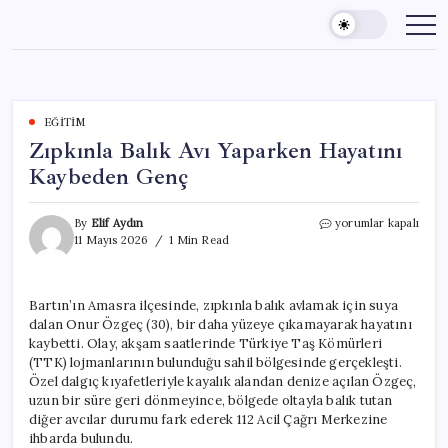
Skip
to
content
EĞITIM
Zıpkınla Balık Avı Yaparken Hayatını
Kaybeden Genç
Zıpkınla
By
Elif Aydın
yorumlar kapalı
Balık
11 Mayıs 2026
1 Min Read
Avı
Yaparken
Hayatını
Bartın’ın Amasra ilçesinde, zıpkınla balık avlamak için suya
Kaybeden
dalan Onur Özgeç (30), bir daha yüzeye çıkamayarak hayatını
Genç
için
kaybetti. Olay, akşam saatlerinde Türkiye Taş Kömürleri
(TTK) lojmanlarının bulunduğu sahil bölgesinde gerçekleşti.
Özel dalgıç kıyafetleriyle kayalık alandan denize açılan Özgeç,
uzun bir süre geri dönmeyince, bölgede oltayla balık tutan
diğer avcılar durumu fark ederek 112 Acil Çağrı Merkezine
ihbarda bulundu.