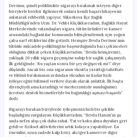
Derinsu, şimdi poliklinikte sigarayı bırakmak isteyen diğer
bireylerle birebir ilgilenerek onlara kendi başarı hikayesini
anlatarak rehberlik yapıyor. Yüksekova İlçe Sağlık
Müdürlüğü’nden Uzm. Dr. Vehbi Küçükkavradım, Sağlıklı Hayat
Merkezlerinde vatandaşları sigara, tütün ürünleri ve kanser
arasındaki bağlantılar konusunda bilinçlendirmek için yoğun
çaba sarf ettiklerini dile getirdi. Hemşire Sevda Derinsu’nun
tütünle mücadele polikliniğine başvurduğunda bazı çekinceleri
olduğuna dikkat çeken Küçükkavradım, “Sevda hemşiremiz,
yaklaşık 20 yıllık sigara geçmişine sahip bir sağlık çalışanıydı.
İlk geldiğinde, ‘Bu yaştan sonra bir şey değişecek mi?’ diye
düşündü. Ancak biz ona sigaranın vücutta yarattığı tahribatı
ve tütünü bırakmanın ardından vücudun ne kadar hızlı
iyileşeceğini bilimsel verilere dayalı olarak anlattık. İlk başta
dirençliydi ama kararlılığı ve merkezimizde sunduğumuz
ücretsiz destek hizmetleriyle bu bağımlılığı aşmayı başardı”
dedi.
Sigarayı bırakan bireylerde iyileşmenin hızlı bir şekilde
başladığını vurgulayan Küçükkavradım, “Sevda Hanım’ın şu
anda nefes alışı çok daha rahat. Tat ve koku alma duyuları geri
geldi ve fiziksel aktivitelerini artık kolayca yapabiliyor. En
önemlisi, uzun vadede kalp krizi, akciğer kanseri ve diğer