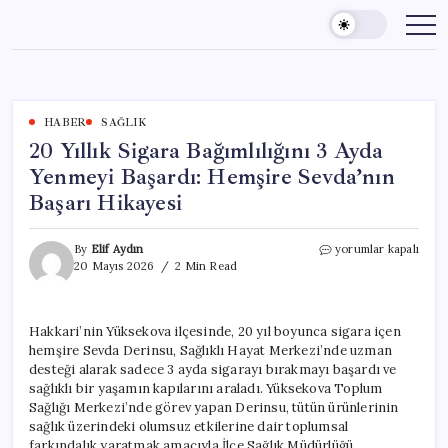
Skip
to
content
HABER
SAĞLIK
20 Yıllık Sigara Bağımlılığını 3 Ayda
Yenmeyi Başardı: Hemşire Sevda’nın
Başarı Hikayesi
20
By
Elif Aydın
yorumlar kapalı
Yıllık
20 Mayıs 2026
2 Min Read
Sigara
Bağımlılığını
3
Hakkari’nin Yüksekova ilçesinde, 20 yıl boyunca sigara içen
Ayda
hemşire Sevda Derinsu, Sağlıklı Hayat Merkezi’nde uzman
Yenmeyi
Başardı:
desteği alarak sadece 3 ayda sigarayı bırakmayı başardı ve
Hemşire
sağlıklı bir yaşamın kapılarını araladı. Yüksekova Toplum
Sevda’nın
Sağlığı Merkezi’nde görev yapan Derinsu, tütün ürünlerinin
Başarı
sağlık üzerindeki olumsuz etkilerine dair toplumsal
Hikayesi
farkındalık yaratmak amacıyla İlçe Sağlık Müdürlüğü