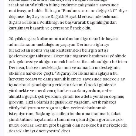
için
tarafından yürütülen bilinçlendirme çalışmaları sayesinde
motivasyon buldu. İlk başta “Bundan sonra ne değişir ki?” diye
düşünse de, 3 ay önce Sağlıklı Hayat Merkezi’nde bulunan
Sigara Bırakma Polikliniği’ne başvurarak bağımlılığından
kurtulmayı başardı ve çevresine örnek oldu.
20 yıllık sigara kullanımının ardından sigarasız bir hayata
adım atmanın mutluluğunu yaşayan Derinsu, sigarayı
bıraktıktan sonra yaşam kalitesindeki belirgin artışı
gözlemlediğini aktardı. Geçmişte sigarayı bırakması yönünde
pek çok tavsiye aldığını ancak bunlara ikna olmadığını belirten
Derinsu, bu kez meslektaşlarının ve uzmanların desteğinin
etkisiyle harekete geçti. “Sigarayı bırakmamı sağlayan bu
ücretsiz tedavi ve danışmanlık hizmeti sayesinde sadece 3 ay
içinde bu alışkanlığımı geride bıraktım. Önceki günlerde
yürümekte ve merdiven çıkarken zorlanıyordum, nefes
almakta güçlük çekiyordum. Şimdi ise adeta yeniden doğmuş
gibiyim. Hızla olumlu değişiklikler yaşadım. Artık rahatça
yürüyebiliyorum ve sigara içilen yerlerde bulunmak
istemiyorum. Başlangıçta ailem bu duruma inanmadı, fakat
şimdi tütünü hayatımdan tamamen çıkardığımı görünce çok
mutlu oldular. Benim gibi bağımlı olan herkese bu merkezlerde
destek almayı öneriyorum” dedi.