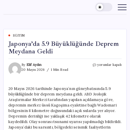
Skip
to
content
EĞITIM
Japonya’da 5.9 Büyüklüğünde Deprem
Meydana Geldi
Japonya’da
By
Elif Aydın
yorumlar kapalı
5.9
20 Mayıs 2026
1 Min Read
Büyüklüğünde
Deprem
Meydana
20 Mayıs 2026 tarihinde Japonya’nın güneybatısında 5.9
Geldi
büyüklüğünde bir deprem meydana geldi. ABD Jeolojik
için
Araştırmalar Merkezi tarafından yapılan açıklamaya göre,
depremin merkez üssü Kagoşima eyaletine bağlı Wadomari
bölgesinin 8 kilometre doğusundaki açık sularda yer alıyor.
Depremin derinliği ise yaklaşık 42 kilometre olarak
kaydedildi. Olay sonrası tsunami uyarısı yapılmadığı bildirildi.
Japonya’daki bu sarsıntı, bölgedeki seismik faaliyetlerin