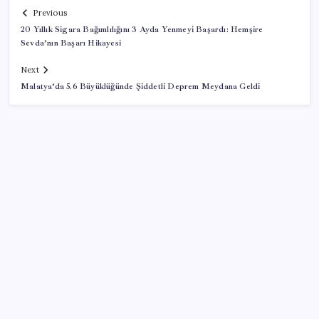
Previous
20 Yıllık Sigara Bağımlılığını 3 Ayda Yenmeyi Başardı: Hemşire
Sevda’nın Başarı Hikayesi
Next
Malatya’da 5.6 Büyüklüğünde Şiddetli Deprem Meydana Geldi
SON YAZILAR
Dünya Altın Konseyi’nden kritik rapor: Altın
piyasasında kısa vadede ne olacak?
Mevduat faizinde mart ayından bu yana bir ilk