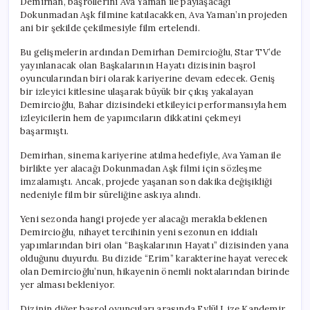
Demirhan, başrollerini Ava Yaman ile paylaşacağı
Dokunmadan Aşk filmine katılacakken, Ava Yaman’ın projeden
ani bir şekilde çekilmesiyle film ertelendi.
Bu gelişmelerin ardından Demirhan Demircioğlu, Star TV’de
yayınlanacak olan Başkalarının Hayatı dizisinin başrol
oyuncularından biri olarak kariyerine devam edecek. Geniş
bir izleyici kitlesine ulaşarak büyük bir çıkış yakalayan
Demircioğlu, Bahar dizisindeki etkileyici performansıyla hem
izleyicilerin hem de yapımcıların dikkatini çekmeyi
başarmıştı.
Demirhan, sinema kariyerine atılma hedefiyle, Ava Yaman ile
birlikte yer alacağı Dokunmadan Aşk filmi için sözleşme
imzalamıştı. Ancak, projede yaşanan son dakika değişikliği
nedeniyle film bir süreliğine askıya alındı.
Yeni sezonda hangi projede yer alacağı merakla beklenen
Demircioğlu, nihayet tercihinin yeni sezonun en iddialı
yapımlarından biri olan “Başkalarının Hayatı” dizisinden yana
olduğunu duyurdu. Bu dizide “Erim” karakterine hayat verecek
olan Demircioğlu’nun, hikayenin önemli noktalarından birinde
yer alması bekleniyor.
Dizinin diğer başrol oyuncuları arasında Eylül Lize Kandemir,