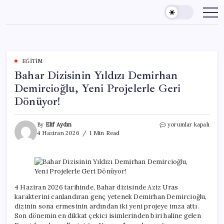
Skip
to
content
EĞITIM
Bahar Dizisinin Yıldızı Demirhan
Demircioğlu, Yeni Projelerle Geri
Dönüyor!
Bahar
By
Elif Aydın
yorumlar kapalı
Dizisinin
4 Haziran 2026
1 Min Read
Yıldızı
Demirhan
Demircioğlu,
Yeni
Projelerle
Geri
4 Haziran 2026 tarihinde, Bahar dizisinde Aziz Uras
Dönüyor!
karakterini canlandıran genç yetenek Demirhan Demircioğlu,
için
dizinin sona ermesinin ardından iki yeni projeye imza attı.
Son dönemin en dikkat çekici isimlerinden biri haline gelen