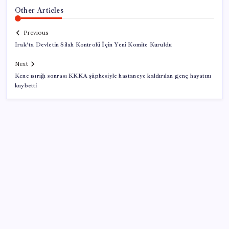
Other Articles
Previous
Irak’ta Devletin Silah Kontrolü İçin Yeni Komite Kuruldu
Next
Kene ısırığı sonrası KKKA şüphesiyle hastaneye kaldırılan genç hayatını
kaybetti
SON YAZILAR
HPV’ye karşı geliştirilen sakız virüsü yüzde 93 azalttı