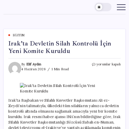
Skip
to
content
EĞITIM
Irak’ta Devletin Silah Kontrolü İçin
Yeni Komite Kuruldu
Irak’ta
By
Elif Aydın
yorumlar kapalı
Devletin
4 Haziran 2026
1 Min Read
Silah
Kontrolü
İçin
Yeni
Komite
Kuruldu
Irak’ta Başbakan ve Silahlı Kuvvetler Başkomutanı Ali ez-
için
Zeydi’nin talimatıyla, ülkedeki tüm silahların yalnızca devletin
kontrolü altında olmasını sağlamak amacıyla yeni bir komite
kuruldu. Irak resmi haber ajansı INA’nın bildirdiğine göre, Irak
Silahlı Kuvvetler Başkomutanlığı Sözcüsü Sabah en-Numan,
devlet televizyonu el-Irakiyye’ye yaptığı açıklamada komitenin