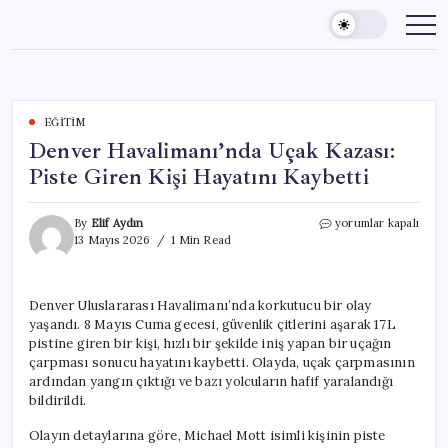
Skip
to
content
EĞITIM
Denver Havalimanı’nda Uçak Kazası:
Piste Giren Kişi Hayatını Kaybetti
Denver
By
Elif Aydın
yorumlar kapalı
Havalimanı’nda
13 Mayıs 2026
1 Min Read
Uçak
Kazası:
Piste
Denver Uluslararası Havalimanı’nda korkutucu bir olay
Giren
yaşandı. 8 Mayıs Cuma gecesi, güvenlik çitlerini aşarak 17L
Kişi
Hayatını
pistine giren bir kişi, hızlı bir şekilde iniş yapan bir uçağın
Kaybetti
çarpması sonucu hayatını kaybetti. Olayda, uçak çarpmasının
için
ardından yangın çıktığı ve bazı yolcuların hafif yaralandığı
bildirildi.
Olayın detaylarına göre, Michael Mott isimli kişinin piste