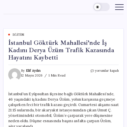
Skip
to
content
EĞITIM
İstanbul Göktürk Mahallesi’nde İş
Kadını Derya Üzüm Trafik Kazasında
Hayatını Kaybetti
İstanbul
By
Elif Aydın
yorumlar kapalı
Göktürk
12 Mayıs 2026
1 Min Read
Mahallesi’nde
İş
Kadını
İstanbul’un Eyüpsultan ilçesine bağlı Göktürk Mahallesi’nde,
Derya
46 yaşındaki iş kadını Derya Üzüm, yolun karşısına geçmeye
Üzüm
Trafik
çalışırken feci bir trafik kazası geçirdi. Cumartesi akşamı saat
Kazasında
21:15 sularında, bir akaryakıt istasyonundan çıkan Umut Ç.
Hayatını
yönetimindeki otomobil, Üzüm’e çarparak yere düşmesine
Kaybetti
neden oldu. Düşme esnasında başını asfalta çarpan Üzüm,
için
ağır yaralandı.